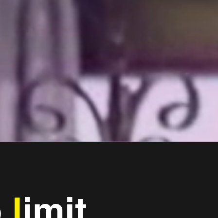
o
l
imit